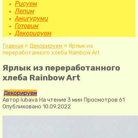
Рисуем
Лепим
Амигуруми
Готовим
Декорируем
Главная
»
Декорируем
»
Ярлык из
переработанного хлеба Rainbow Art
Ярлык из переработанного
хлеба Rainbow Art
Декорируем
Автор
lubava
На чтение
3 мин
Просмотров
61
Опубликовано
10.09.2022