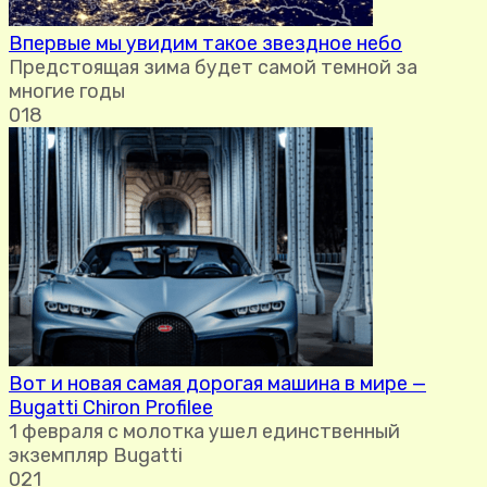
Впервые мы увидим такое звездное небо
Предстоящая зима будет самой темной за
многие годы
0
18
Вот и новая самая дорогая машина в мире —
Bugatti Chiron Profilee
1 февраля с молотка ушел единственный
экземпляр Bugatti
0
21