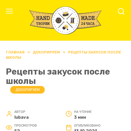
Перейти
к
содержанию
ГЛАВНАЯ
»
ДЕКОРИРУЕМ
»
РЕЦЕПТЫ ЗАКУСОК ПОСЛЕ
ШКОЛЫ
Рецепты закусок после
школы
ДЕКОРИРУЕМ
АВТОР
НА ЧТЕНИЕ
lubava
3 мин
ПРОСМОТРОВ
ОПУБЛИКОВАНО