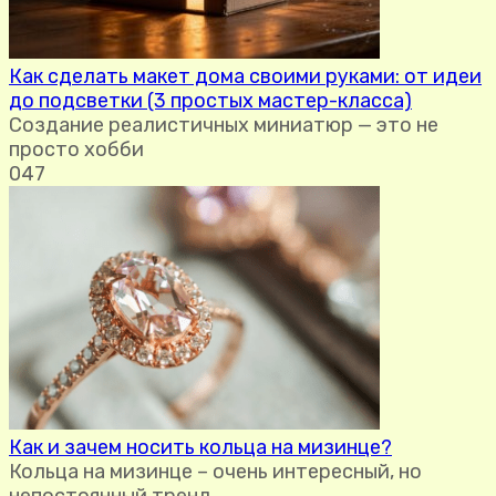
Как сделать макет дома своими руками: от идеи
до подсветки (3 простых мастер-класса)
Создание реалистичных миниатюр — это не
просто хобби
0
47
Как и зачем носить кольца на мизинце?
Кольца на мизинце – очень интересный, но
непостоянный тренд.