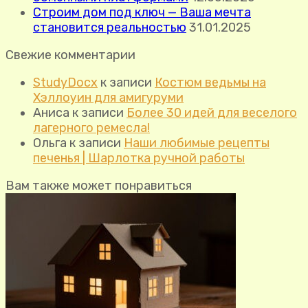
Строим дом под ключ — Ваша мечта
становится реальностью
31.01.2025
Свежие комментарии
StudyDocx
к записи
Костюм ведьмы на
Хэллоуин для амигуруми
Аниса
к записи
Более 30 идей для веселого
лагерного ремесла!
Ольга
к записи
Наши любимые рецепты
печенья | Шарлотка ручной работы
Вам также может понравиться