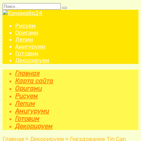
Перейти
Search
к
for:
содержанию
Рисуем
Оригами
Лепим
Амигуруми
Готовим
Декорируем
Главная
Карта сайта
Оригами
Рисуем
Лепим
Амигуруми
Готовим
Декорируем
Главная
»
Декорируем
»
Гнездование Tin Can