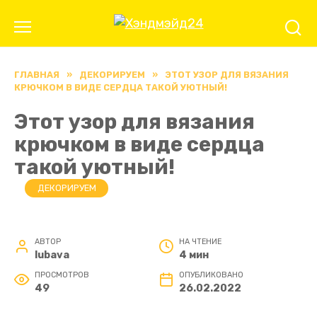
Перейти
к
содержанию
ГЛАВНАЯ
»
ДЕКОРИРУЕМ
»
ЭТОТ УЗОР ДЛЯ ВЯЗАНИЯ
КРЮЧКОМ В ВИДЕ СЕРДЦА ТАКОЙ УЮТНЫЙ!
Этот узор для вязания
крючком в виде сердца
такой уютный!
ДЕКОРИРУЕМ
АВТОР
НА ЧТЕНИЕ
lubava
4 мин
ПРОСМОТРОВ
ОПУБЛИКОВАНО
49
26.02.2022