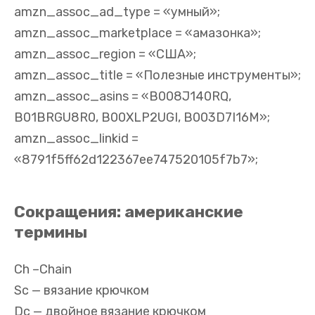
amzn_assoc_ad_type = «умный»;
amzn_assoc_marketplace = «амазонка»;
amzn_assoc_region = «США»;
amzn_assoc_title = «Полезные инструменты»;
amzn_assoc_asins = «B008J140RQ,
B01BRGU8R0, B00XLP2UGI, B003D7I16M»;
amzn_assoc_linkid =
«8791f5ff62d122367ee747520105f7b7»;
Сокращения: американские
термины
Ch –Chain
Sc — вязание крючком
Dc — двойное вязание крючком