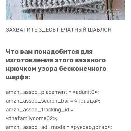
ЗАХВАТИТЕ ЗДЕСЬ ПЕЧАТНЫЙ ШАБЛОН
Что вам понадобится для
изготовления этого вязаного
крючком узора бесконечного
шарфа:
amzn_assoc_placement = «adunit0»;
amzn_assoc_search_bar = «правда»;
amzn_assoc_tracking_id =
«thefamilycorne02»;
amzn_assoc_ad_mode = «руководство»;