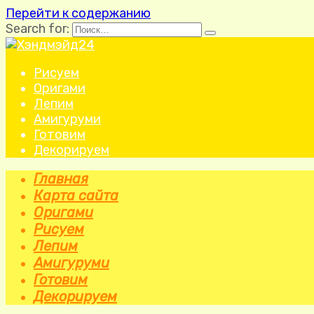
Перейти к содержанию
Search for:
Рисуем
Оригами
Лепим
Амигуруми
Готовим
Декорируем
Главная
Карта сайта
Оригами
Рисуем
Лепим
Амигуруми
Готовим
Декорируем