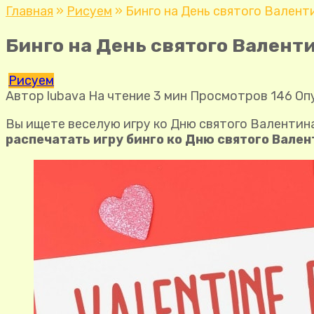
Главная
»
Рисуем
»
Бинго на День святого Валент
Бинго на День святого Валент
Рисуем
Автор
lubava
На чтение
3 мин
Просмотров
146
Оп
Вы ищете веселую игру ко Дню святого Валентин
распечатать игру бинго ко Дню святого Вале