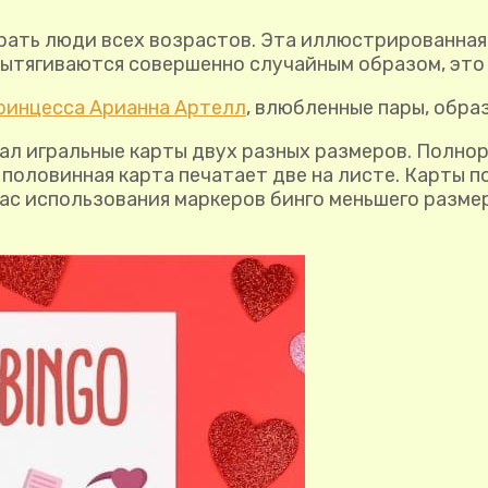
грать люди всех возрастов. Эта иллюстрированная 
ытягиваются совершенно случайным образом, это н
ринцесса Арианна Артелл
, влюбленные пары, обра
оздал игральные карты двух разных размеров. Полн
а половинная карта печатает две на листе. Карты 
 вас использования маркеров бинго меньшего разм