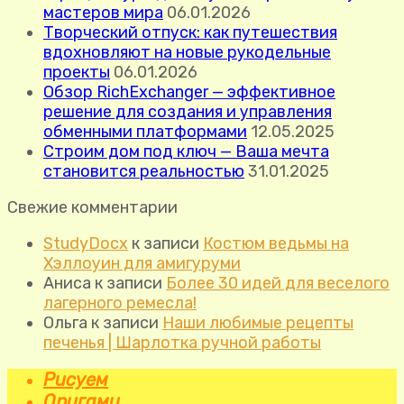
мастеров мира
06.01.2026
Творческий отпуск: как путешествия
вдохновляют на новые рукодельные
проекты
06.01.2026
Обзор RichExchanger — эффективное
решение для создания и управления
обменными платформами
12.05.2025
Строим дом под ключ — Ваша мечта
становится реальностью
31.01.2025
Свежие комментарии
StudyDocx
к записи
Костюм ведьмы на
Хэллоуин для амигуруми
Аниса
к записи
Более 30 идей для веселого
лагерного ремесла!
Ольга
к записи
Наши любимые рецепты
печенья | Шарлотка ручной работы
Рисуем
Оригами